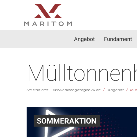
Angebot
Fundament
Mülltonnen
Sie sind hier:
Www.blechgaragen24.de
Angebot
Mül
SOMMERAKTION