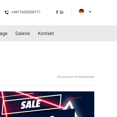
+4917635200717
tage
Galerie
Kontakt
Zurück zur Produktliste
PRE
* Mode