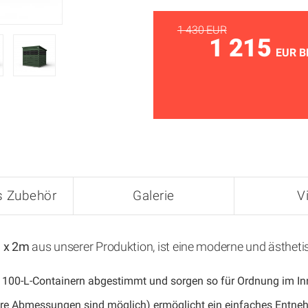
1 430 EUR
1 215
EUR B
s Zubehör
Galerie
V
 x 2m
aus unserer Produktion, ist eine moderne und ästhetis
 1100-L-Containern abgestimmt und sorgen so für Ordnung im I
ere Abmessungen sind möglich) ermöglicht ein einfaches Entneh