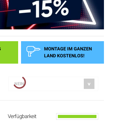
* Hohe 
PRÜF
G
MONTAGE IM GANZEN
LAND KOSTENLOS!
Verfügbarkeit