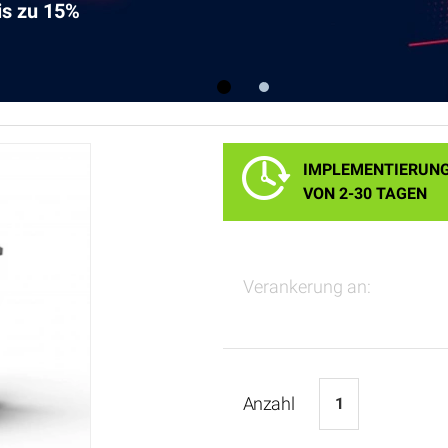
is zu 15%
1
2
IMPLEMENTIERUN
VON 2-30 TAGEN
Verankerung an:
Anzahl