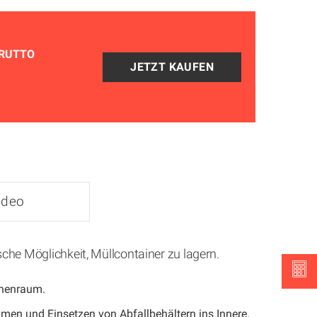
RUTTO
ideo
che Möglichkeit, Müllcontainer zu lagern.
nnenraum.
men und Einsetzen von Abfallbehältern ins Innere.