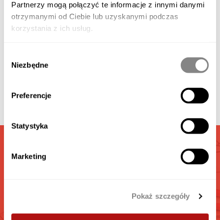
Partnerzy mogą połączyć te informacje z innymi danymi
otrzymanymi od Ciebie lub uzyskanymi podczas
korzystania z ich usług.
Verfügbares Zubehör
Wybór
Galerie
Niezbędne
zgody
Preferencje
Video
Statystyka
GARAGEN
Marketing
RECHNER
Berechnen Sie die interesante für Sie Garage
Pokaż szczegóły
GEHEN