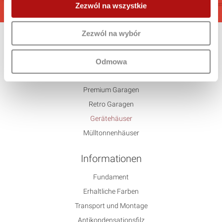
Zezwól na wszystkie
Zezwól na wybór
Angebot
Standard
Odmowa
Untypisch
Premium Garagen
Retro Garagen
Gerätehäuser
Mülltonnenhäuser
Informationen
Fundament
Erhaltliche Farben
Transport und Montage
Antikondensationsfilz