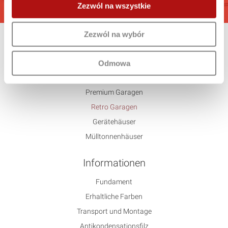
Zezwól na wszystkie
Zezwól na wybór
Angebot
Standard
Odmowa
Untypisch
Premium Garagen
Retro Garagen
Gerätehäuser
Mülltonnenhäuser
Informationen
Fundament
Erhaltliche Farben
Transport und Montage
Antikondensationsfilz