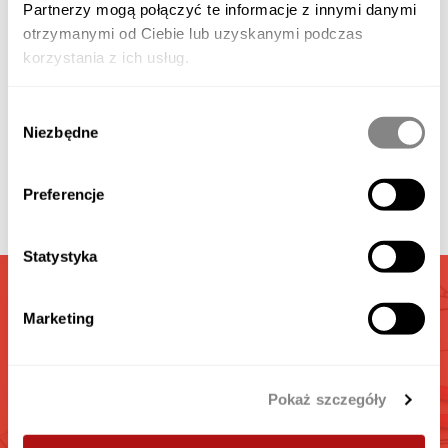
Partnerzy mogą połączyć te informacje z innymi danymi
otrzymanymi od Ciebie lub uzyskanymi podczas
korzystania z ich usług.
Verfügbares Zubehör
Wybór
Galerie
Niezbędne
zgody
Preferencje
Video
Statystyka
GARAGEN
Marketing
RECHNER
Berechnen Sie die interesante für Sie Garage
Pokaż szczegóły
GEHEN