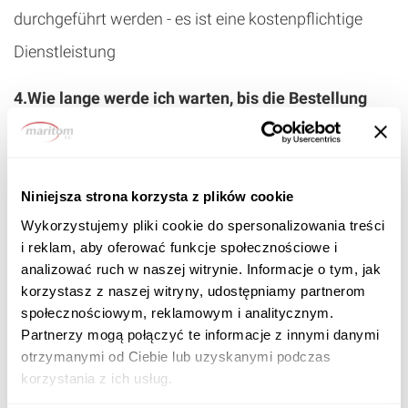
durchgeführt werden - es ist eine kostenpflichtige
Dienstleistung
4.Wie lange werde ich warten, bis die Bestellung
abgeschlossen ist?
Die standard Garagen können wir in zwei Tagen
Niniejsza strona korzysta z plików cookie
herstellen. Bei der Bestellung eine Blechgarage
Wykorzystujemy pliki cookie do spersonalizowania treści
gemäß individueller Spezifikation kann diese Zeit
i reklam, aby oferować funkcje społecznościowe i
analizować ruch w naszej witrynie. Informacje o tym, jak
länger sein. In der Regel ist die Garage in etwa zwei
korzystasz z naszej witryny, udostępniamy partnerom
Wochen fertig, in Ausnahmesituationen kann es
społecznościowym, reklamowym i analitycznym.
Partnerzy mogą połączyć te informacje z innymi danymi
passieren, dass sie eine Woche länger warten
otrzymanymi od Ciebie lub uzyskanymi podczas
mussen .
korzystania z ich usług.